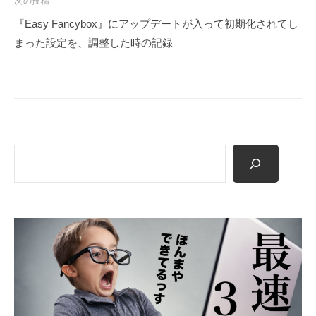
次の投稿
ゲ
『Easy Fancybox』にアップデートが入って初期化されてし
ー
まった設定を、調整した時の記録
シ
ョ
ン
検
索