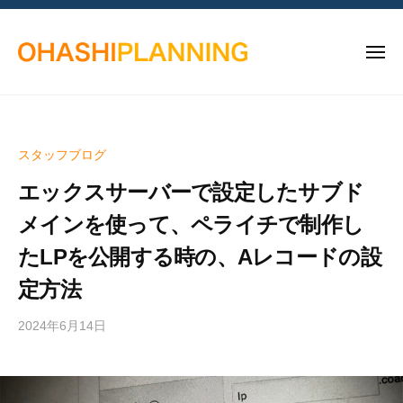
越
コ
ー
谷
ン
市
メ
テ
に
ニ
ン
あ
ュ
越
埼
ー
る
ツ
谷
玉
ホ
へ
県
市
ー
スタッフブログ
ス
越
に
ム
キ
谷
エックスサーバーで設定したサブド
あ
ペ
ッ
市
ー
る
メインを使って、ペライチで制作し
の
プ
ジ
ホ
ホ
たLPを公開する時の、Aレコードの設
制
ー
ー
作
定方法
ム
ム
会
ペ
ペ
社
2024年6月14日
b
ー
ー
大
y
ジ
橋
ジ
S
制
プ
T
制