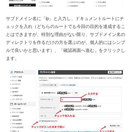
、
G
サブドメイン名に「lp」と入力し、ドキュメントルートにチ
o
ェックを入れ（どちらのルートでも今回の目的を達成するこ
o
g
とはできますが、特別な理由がない限り、サブドメイン名の
l
ディレクトリを作るだけの方を選ぶのが、個人的にはシンプ
e
ルで良いかと思います）、「確認画面へ進む」をクリックし
広
ます。
告
代
行
、
ア
ク
セ
ス
解
析