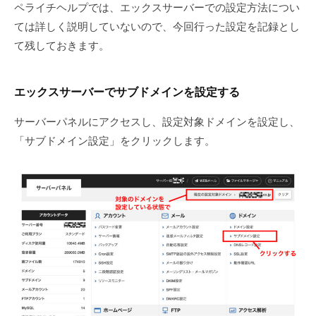
ペライチヘルプでは、エックスサーバーでの設定方法につい
ー
ては詳しく説明していないので、今回行った設定を記録とし
ア
ル
て残しておきます。
を
行
エックスサーバーでサブドメインを設定する
い
ま
サーバーパネルにアクセスし、設定対象ドメインを設定し、
す
「サブドメイン設定」をクリックします。
。
そ
の
他
、
S
E
O
対
策