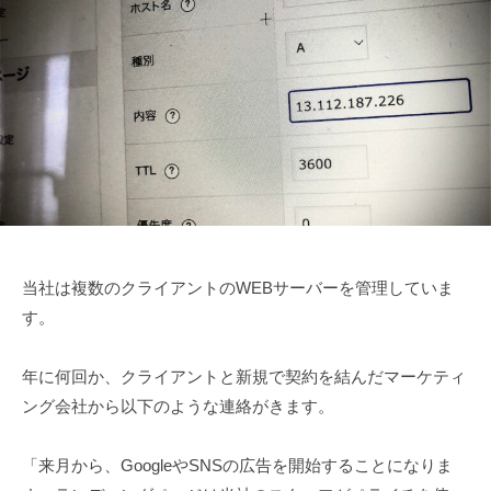
作
ラ
A
作
ン
会
F
会
ニ
社
F
社
ン
で
大
グ
す
橋
。
お
プ
客
ラ
様
ン
自
ニ
身
当社は複数のクライアントのWEBサーバーを管理していま
ン
が
す。
グ
簡
単
年に何回か、クライアントと新規で契約を結んだマーケティ
に
ング会社から以下のような連絡がきます。
更
新
「来月から、GoogleやSNSの広告を開始することになりま
で