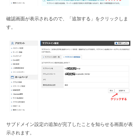
、
シ
確認画面が表示されるので、「追加する」をクリックしま
ス
す。
テ
ム
開
発
、
サ
ー
バ
ー
保
守
・
管
サブドメイン設定の追加が完了したことを知らせる画面が表
理
示されます。
な