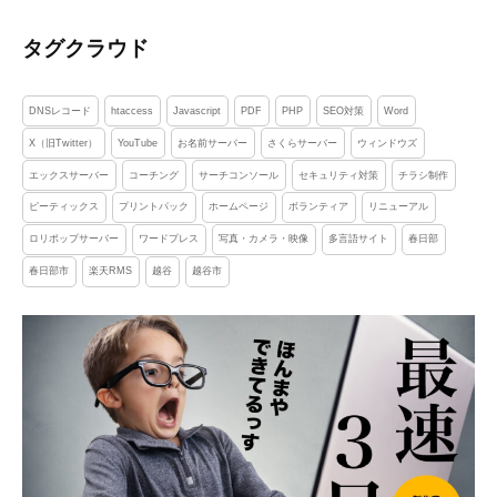
タグクラウド
DNSレコード
htaccess
Javascript
PDF
PHP
SEO対策
Word
X（旧Twitter）
YouTube
お名前サーバー
さくらサーバー
ウィンドウズ
エックスサーバー
コーチング
サーチコンソール
セキュリティ対策
チラシ制作
ピーティックス
プリントパック
ホームページ
ボランティア
リニューアル
ロリポップサーバー
ワードプレス
写真・カメラ・映像
多言語サイト
春日部
春日部市
楽天RMS
越谷
越谷市