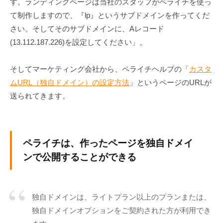
す。ランディングページは当社のスタッフがペライチを使っ
き
て制作しますので、『lp』というサブドメインを作ってくだ
る
さい。そしてそのサブドメインに、Aレコード
C
M
(13.112.187.226)を設定してください」。
S
（
そしてマーケティング会社から、ペライチヘルプの「
カスタ
ワ
ムURL（独自ドメイン）の設定方法
」というページのURLが
ー
送られてきます。
ド
プ
レ
ス
ペライチは、作ったページを独自ドメイ
や
ンで公開することができる
ム
ー
バ
独自ドメインは、ライトプラン以上のプランまたは、
ブ
独自ドメインオプションをご契約された方が利用でき
ル