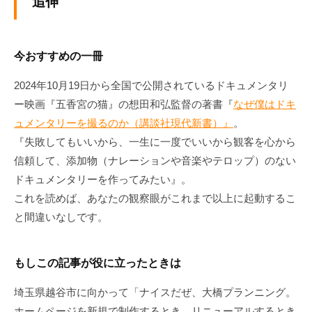
追伸
今おすすめの一冊
2024年10月19日から全国で公開されているドキュメンタリ
ー映画『五香宮の猫』の想田和弘監督の著書『
なぜ僕はドキ
ュメンタリーを撮るのか（講談社現代新書）』
。
『失敗してもいいから、一生に一度でいいから観客を心から
信頼して、添加物（ナレーションや音楽やテロップ）のない
ドキュメンタリーを作ってみたい』。
これを読めば、あなたの観察眼がこれまで以上に起動するこ
と間違いなしです。
もしこの記事が役に立ったときは
埼玉県越谷市に向かって「ナイスだぜ、大橋プランニング。
ホームページを新規で制作するとき、リニューアルするとき