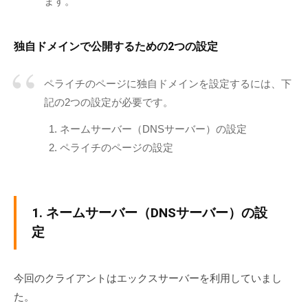
ます。
タ
イ
プ
独自ドメインで公開するための2つの設定
）
で
ペライチのページに独自ドメインを設定するには、下
の
記の2つの設定が必要です。
ホ
ー
ネームサーバー（DNSサーバー）の設定
ム
ペライチのページの設定
ペ
ー
ジ
1. ネームサーバー（DNSサーバー）の設
作
定
成
・
リ
今回のクライアントはエックスサーバーを利用していまし
ニ
た。
ュ