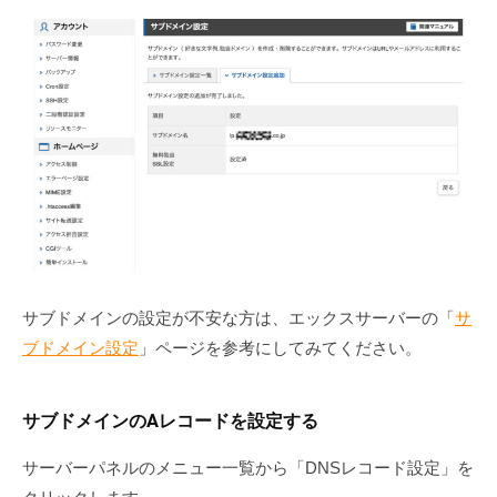
ど
、
W
E
B
に
関
す
る
お
悩
サブドメインの設定が不安な方は、エックスサーバーの「
サ
み
ブドメイン設定
」ページを参考にしてみてください。
や
ご
相
サブドメインのAレコードを設定する
談
は
サーバーパネルのメニュー一覧から「DNSレコード設定」を
お