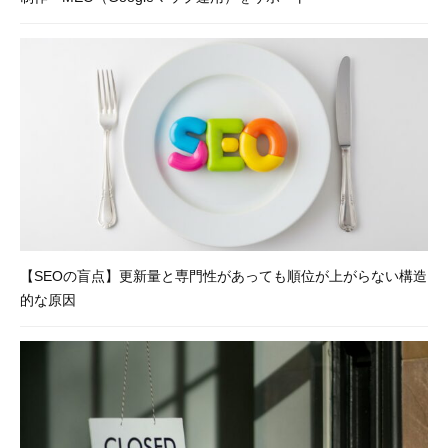
、
シ
ス
テ
ム
開
発
、
サ
ー
バ
【SEOの盲点】更新量と専門性があっても順位が上がらない構造
ー
的な原因
保
守
・
管
理
な