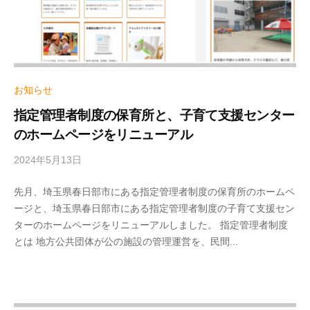
作
ラ
作
ン
会
会
ニ
社
社
ン
で
大
グ
す
橋
お知らせ
。
お
プ
指定管理者制度の保育所と、子育て支援センター
客
ラ
のホームページをリニューアル
様
ン
自
2024年5月13日
b
ニ
y
身
ン
先月、埼玉県春日部市にある指定管理者制度の保育所のホームペ
S
が
グ
ージと、埼玉県春日部市にある指定管理者制度の子育て支援セン
T
簡
ターのホームページをリニューアルしました。 指定管理者制度
A
単
とは 地方公共団体が公の施設の管理運営を、民間...
F
に
F
更
新
で