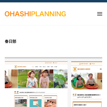
越
コ
ー
谷
ン
市
メ
テ
に
ニ
ン
あ
ュ
越
埼
ー
る
ツ
谷
玉
ホ
へ
県
市
ー
春日部
ス
越
に
ム
キ
谷
あ
ペ
ッ
市
ー
る
の
プ
ジ
ホ
ホ
制
ー
ー
作
ム
ム
会
ペ
ペ
社
ー
ー
大
ジ
橋
ジ
制
プ
制