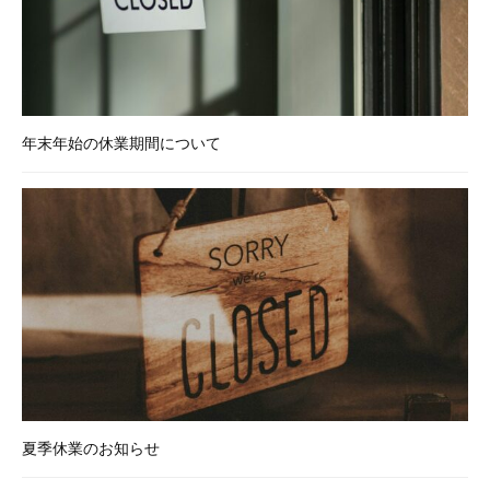
ど
、
W
E
B
年末年始の休業期間について
に
関
す
る
お
悩
み
や
ご
相
談
夏季休業のお知らせ
は
お