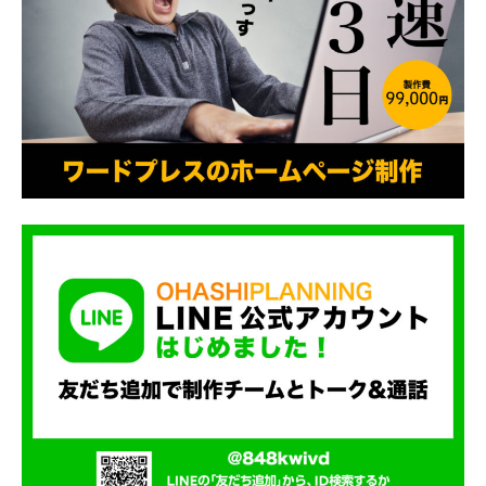
ー
ア
ル
を
行
い
ま
す
。
そ
の
他
、
S
E
O
対
策