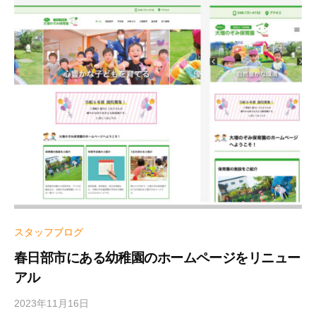
き
る
C
M
S
（
ワ
ー
ド
プ
レ
ス
や
スタッフブログ
ム
ー
春日部市にある幼稚園のホームページをリニュー
バ
アル
ブ
2023年11月16日
b
ル