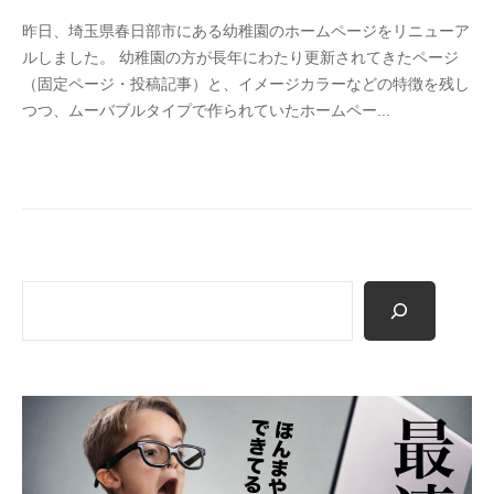
y
タ
昨日、埼玉県春日部市にある幼稚園のホームページをリニューア
S
イ
ルしました。 幼稚園の方が長年にわたり更新されてきたページ
T
プ
（固定ページ・投稿記事）と、イメージカラーなどの特徴を残し
A
）
つつ、ムーバブルタイプで作られていたホームペー...
F
で
F
の
ホ
ー
ム
ペ
ー
検
ジ
索
作
成
・
リ
ニ
ュ