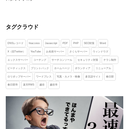
タグクラウド
DNSレコード
htaccess
Javascript
PDF
PHP
SEO対策
Word
X（旧Twitter）
YouTube
お名前サーバー
さくらサーバー
ウィンドウズ
エックスサーバー
コーチング
サーチコンソール
セキュリティ対策
チラシ制作
ピーティックス
プリントパック
ホームページ
ボランティア
リニューアル
ロリポップサーバー
ワードプレス
写真・カメラ・映像
多言語サイト
春日部
春日部市
楽天RMS
越谷
越谷市