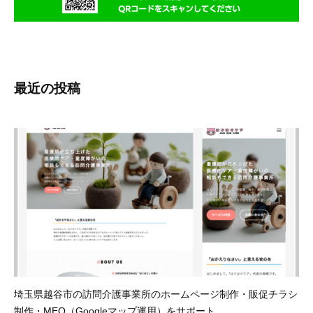
、
G
o
o
g
最近の投稿
l
e
広
告
代
行
、
ア
ク
セ
ス
解
埼玉県越谷市の訪問介護事業所のホームページ制作・販促チラシ
析
制作・MEO（Googleマップ運用）をサポート