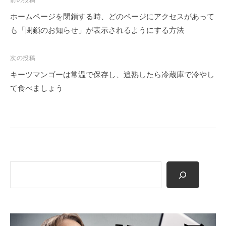
投
き
稿
ホームページを閉鎖する時、どのページにアクセスがあって
る
ナ
C
も「閉鎖のお知らせ」が表示されるようにする方法
ビ
M
S
ゲ
次の投稿
（
ー
キーツマンゴーは常温で保存し、追熟したら冷蔵庫で冷やし
ワ
シ
て食べましょう
ー
ョ
ド
ン
プ
レ
ス
や
検
ム
索
ー
バ
ブ
ル