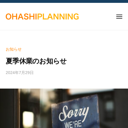
越
コ
ー
谷
ン
市
メ
テ
に
ニ
ン
あ
ュ
越
埼
ー
る
ツ
谷
玉
ホ
へ
県
市
ー
お知らせ
ス
越
に
ム
キ
谷
夏季休業のお知らせ
あ
ペ
ッ
市
ー
る
の
2024年7月29日
b
プ
ジ
ホ
y
ホ
制
ー
S
ー
作
ム
T
ム
会
A
ペ
ペ
社
F
ー
ー
大
F
ジ
橋
ジ
制
プ
制