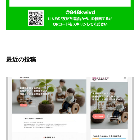
ー
ア
ル
を
行
い
ま
最近の投稿
す
。
そ
の
他
、
S
E
O
対
策