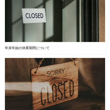
、
シ
ス
テ
ム
開
発
、
年末年始の休業期間について
サ
ー
バ
ー
保
守
・
管
理
な