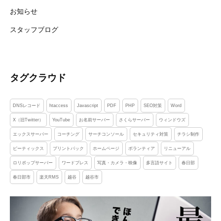
気
お知らせ
軽
スタッフブログ
に
。
タグクラウド
DNSレコード
htaccess
Javascript
PDF
PHP
SEO対策
Word
X（旧Twitter）
YouTube
お名前サーバー
さくらサーバー
ウィンドウズ
エックスサーバー
コーチング
サーチコンソール
セキュリティ対策
チラシ制作
ピーティックス
プリントパック
ホームページ
ボランティア
リニューアル
ロリポップサーバー
ワードプレス
写真・カメラ・映像
多言語サイト
春日部
春日部市
楽天RMS
越谷
越谷市