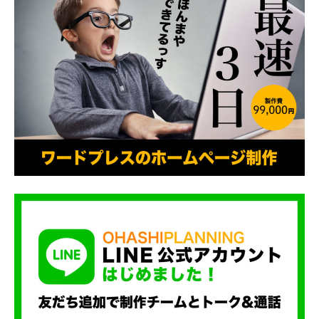
タ
イ
プ
）
で
の
ホ
ー
ム
ペ
ー
ジ
作
成
・
リ
ニ
ュ