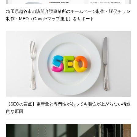
、
埼玉県越谷市の訪問介護事業所のホームページ制作・販促チラシ
G
制作・MEO（Googleマップ運用）をサポート
o
o
g
l
e
広
告
代
行
、
ア
ク
【SEOの盲点】更新量と専門性があっても順位が上がらない構造
セ
的な原因
ス
解
析