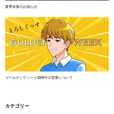
ど
夏季休業のお知らせ
、
W
E
B
に
関
す
る
お
悩
み
ゴールデンウィーク期間中の営業について
や
ご
相
談
カテゴリー
は
お