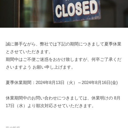
作
ラ
作
ン
会
会
ニ
社
社
ン
で
大
グ
す
橋
。
誠に勝手ながら、弊社では下記の期間につきまして夏季休業
お
プ
とさせていただきます。
客
ラ
様
期間中はご不便ご迷惑をおかけ致しますが、何卒ご了承くだ
ン
自
さいますよう お願い申し上げます。
ニ
身
ン
が
夏季休業期間：2024年8月13日（火）～2024年8月16日(金)
グ
簡
単
休業期間中のお問い合わせにつきましては、休業明けの 8月
に
17日（水）より順次対応させていただきます。
更
新
で
前の投稿